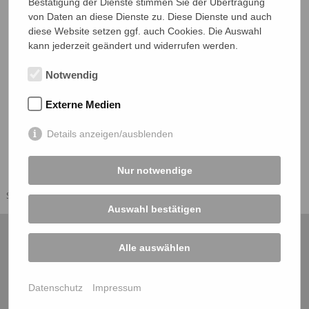
Bestätigung der Dienste stimmen Sie der Übertragung
Impressum
Passwort
von Daten an diese Dienste zu. Diese Dienste und auch
diese Website setzen ggf. auch Cookies. Die Auswahl
Datenschutz
kann jederzeit geändert und widerrufen werden.
Notwendig
eingeloggt bleiben
Abschicken
Externe Medien
Details anzeigen/ausblenden
Nur notwendige
Sie sind hier:
Startseite
Loginartikel
Loginformular
Auswahl bestätigen
Musikkapelle Schloß Zeil e. V. • Julian Hofmann • Steigweg 4 • 88299
Alle auswählen
Leutkirch im Allgäu
Datenschutz
Impressum
• Email: julian.hofmann(at)mk-schlosszeil.de • Internet:
www.mk-