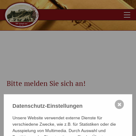
Home
Über uns
Medien
Aktuelles
Bitte melden Sie sich an!
Termine
Sie müssen angemeldet sein um die Inhalte sehen zu
können.
✖
Datenschutz-Einstellungen
Noch kein Passwort? Bitte nehmen Sie mit uns
Kontakt
auf!
Kontakt
Unsere Website verwendet externe Dienste für
Benutzername
Mitgliederbereich
verschiedene Zwecke, wie z.B. für Statistiken oder die
Ausspielung von Multimedia. Durch Auswahl und